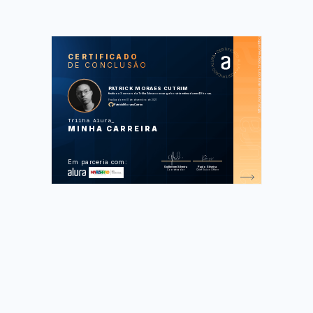
https://cursos.alura.com.br/degree/certificate/1f2b913a-ab3d-48a0-84c3-14c01ca6da71
SOS
CUR
CERTIFICADO
DE CONCLUSÃO
Desenvolvimento de carreira: a
demanda do mercado
Desenvolvimento de carreira: como
PATRICK MORAES CUTRIM
alcançar a posição desejada
finalizou 3 cursos da Trilha Alura com carga horária estimada em 40 horas.
Transição de carreira: um guia para a
Finalizado em 01 de dezembro de 2021
área da tecnologia
PatrickMoraesCutrim
Trilha Alura
Foram feitas 120 de 120 atividades.
MINHA CARREIRA
Em parceria com:
Guilherme Silveira
Paulo Silveira
Coordenador
Chief Vision Officer