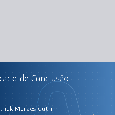
AU
icado de Conclusão
Agilidade: promovendo a transfor
O 
trick Moraes Cutrim
Case