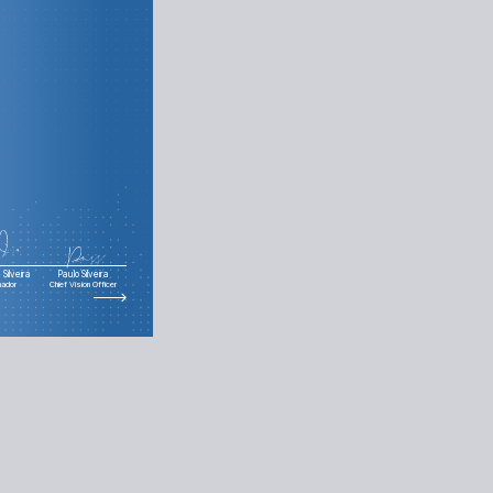
Silveira
Paulo Silveira
nador
Chief Vision Officer