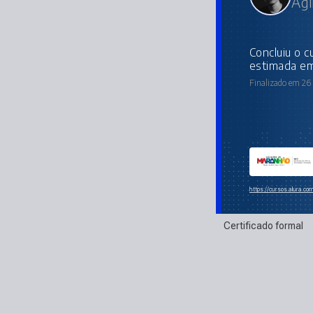
Agi
concluiu o curso online com carga horária
estimada em
Finalizado em 26
https://cursos.alura.c
Certificado formal