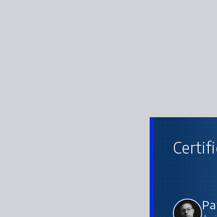
Certif
Pa