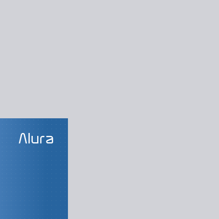
LAS DO CURSO
mação ágil
O Método Ágil
Método Waterfall
Priorização
Fluxos
Rápido Feedback
O que é ser Ágil
O Manifesto Ágil
s do Método Ágil