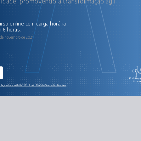
lidade: promovendo a transformação ágil
 6 horas.
 de novembro de 2021
Guilherme 
Coorde
om.br/certificate/f70e1315-1da9-40a1-b75b-da49c49cc2ea