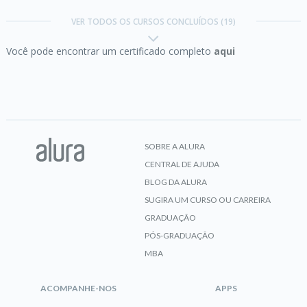
Studio
VER TODOS OS CURSOS CONCLUÍDOS (19)
Você pode encontrar um certificado completo
aqui
CERTIFICADO
C# Brasil:
Formate datas, cpf e números
nacionais
SOBRE A ALURA
CENTRAL DE AJUDA
CERTIFICADO
BLOG DA ALURA
SUGIRA UM CURSO OU CARREIRA
GRADUAÇÃO
PÓS-GRADUAÇÃO
C# I:
Fundamentos da linguagem
MBA
ACOMPANHE-NOS
APPS
CERTIFICADO