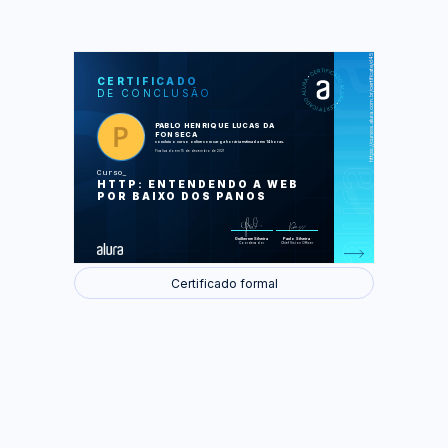
https://cursos.alura.com.br/certificate/d4570863-33e3-44b8-b9d3-97011b106014
LAS
AU
CERTIFICADO
DE CONCLUSÃO
O que é HTTP?
A web segura - HTTPS
Endereços sob seu domínio
PABLO HENRIQUE LUCAS DA
O cliente pede e o servidor responde
FONSECA
Depurando a requisição HTTP
concluiu o curso online com carga horária estimada em 14 horas.
Parâmetros da requisição
Finalizado em 15 de dezembro de 2021
Serviços na web com REST
HTTP2 - Por uma web mais eficiente
Curso
HTTP: ENTENDENDO A WEB
Foram feitas 76 de 76 atividades.
POR BAIXO DOS PANOS
Guilherme Silveira
Paulo Silveira
Coordenador
Chief Vision Officer
Certificado formal