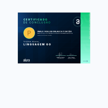
https://cursos.alura.com.br/degree/certificate/783098b0-5c00-4c55-b135-8f04afa798d0
SOS
CUR
CERTIFICADO
DE CONCLUSÃO
Go: a linguagem do Google
Go: Orientação a Objetos
Go: crie uma aplicação web
Go: desenvolvendo uma API Rest
PABLO VON KNOBLAUCH FONTÃO
Go e Gin: criando API rest com
finalizou 6 cursos da Trilha Alura com carga horária estimada em 51 horas.
simplicidade
Finalizado em 11 de maio de 2025
Go: validações, testes e páginas
HTML
Trilha Alura
LINGUAGEM GO
Foram feitas 276 de 276 atividades.
Guilherme Silveira
Paulo Silveira
Coordenador
Chief Vision Officer