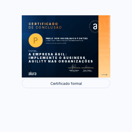
https://cursos.alura.com.br/certificate/027ef081-42e9-48cd-a26b-eff78d60c8a2
LAS
AU
CERTIFICADO
DE CONCLUSÃO
Business Agility
Identificando Complexidade
Estrutura Organizacional
O Raio-X da Empresa
PABLO VON KNOBLAUCH FONTÃO
Foco na Geração de Valor
concluiu o curso online com carga horária estimada em 6 horas.
Como uma Empresa aprende a ser
Finalizado em 13 de novembro de 2022
Ágil
Curso
Foram feitas 31 de 31 atividades.
A EMPRESA ÁGIL:
IMPLEMENTE O BUSINESS
AGILITY NAS ORGANIZAÇÕES
Guilherme Silveira
Paulo Silveira
Coordenador
Chief Vision Officer
Certificado formal