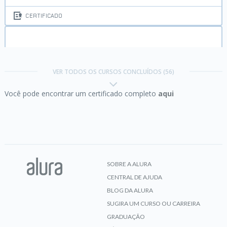
CERTIFICADO
Design Patterns Java I:
Boas práticas de
programação
VER TODOS OS CURSOS CONCLUÍDOS (56)
Você pode encontrar um certificado completo
aqui
CERTIFICADO
Design Patterns Java II:
Boas praticas de
programação
SOBRE A ALURA
CENTRAL DE AJUDA
CERTIFICADO
BLOG DA ALURA
SUGIRA UM CURSO OU CARREIRA
GRADUAÇÃO