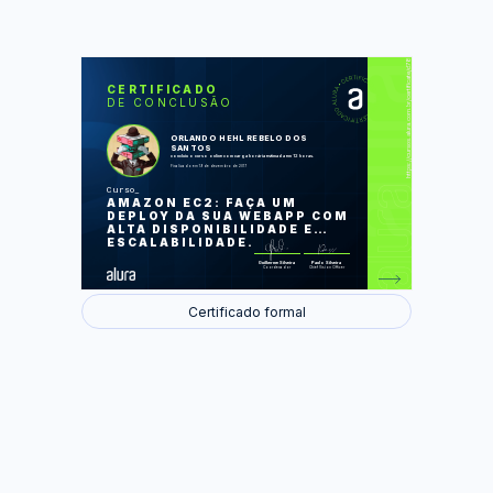
https://cursos.alura.com.br/certificate/d780d569-d037-47ca-b388-495e1007ef57
LAS
AU
CERTIFICADO
DE CONCLUSÃO
Introdução ao Cloud Computing
Montando nosso primeiro ambiente no
EC2
ORLANDO HEHL REBELO DOS
Escalando o banco de dados com
SANTOS
RDS
concluiu o curso online com carga horária estimada em 12 horas.
Mais maquinas no EC2
Finalizado em 19 de dezembro de 2017
Escalabilidade horizontal com Classic
Load Balancer
Curso
Publicando versões diferentes com
AMAZON EC2: FAÇA UM
Application Load Balancer
Usando Sticky Session
DEPLOY DA SUA WEBAPP COM
Escalando EC2 automaticamente
ALTA DISPONIBILIDADE E
Configurando o EC2 com o AWS CLI
ESCALABILIDADE.
Foram feitas 97 de 97 atividades.
Guilherme Silveira
Paulo Silveira
Coordenador
Chief Vision Officer
Certificado formal