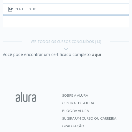
CERTIFICADO
HTML5 e CSS3 parte 2:
posicionamento, listas e
navegação
VER TODOS OS CURSOS CONCLUÍDOS (14)
Você pode encontrar um certificado completo
aqui
CERTIFICADO
HTML5 e CSS3 parte 3:
trabalhando com
formulários e tabelas
SOBRE A ALURA
CENTRAL DE AJUDA
CERTIFICADO
BLOG DA ALURA
SUGIRA UM CURSO OU CARREIRA
GRADUAÇÃO