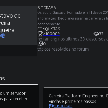
BIOGRAFIA
Oi, sou o Gustavo. Formado em TI desde 2018
tavo de
a formação, Decidi ingressar na carreira de
veira
conhecimento...
ueira
CONQUISTAS
>10000º
32
no ranking nos últimos 30 dias
cursos 
0
tópicos resolvidos no fórum
os
o um servidor
Carreira Platform Engineering:
B
s para receber
vindas e primeiros passos
CERTIFICADO