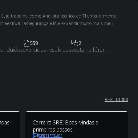
, ja trabalhei como Analista tecnico de TI anteriormente
 Infraestrutura/Segurança e IA e expandir muito mais meu
559
2
concluídos
exercícios resolvidos
posts no fórum
VER TODOS
oas-
Carreira SRE:
Boas-vindas e
primeiros passos
CERTIFICADO