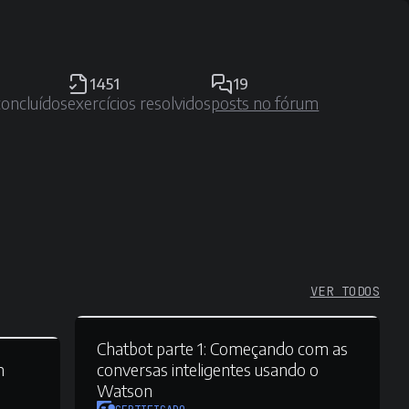
1451
19
concluídos
exercícios resolvidos
posts no fórum
VER TODOS
Chatbot parte 1:
Começando com as
m
conversas inteligentes usando o
Watson