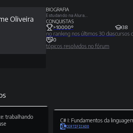
BIOGRAFIA
Estudando na Alura...
me Oliveira
CONQUISTAS
>10000º
38
no ranking nos últimos 30 dias
cursos 
0
tópicos resolvidos no fórum
os
e:
trabalhando
C# I:
Fundamentos da linguage
use
CERTIFICADO