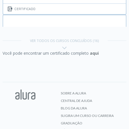
CERTIFICADO
Certificação Oracle SQL Fundamentals 5:
Joins
e Subqueries
VER TODOS OS CURSOS CONCLUÍDOS (16)
Você pode encontrar um certificado completo
aqui
CERTIFICADO
Certificação Oracle SQL Fundamentals 6:
DML e
Transaction Control
SOBRE A ALURA
CENTRAL DE AJUDA
CERTIFICADO
BLOG DA ALURA
SUGIRA UM CURSO OU CARREIRA
GRADUAÇÃO