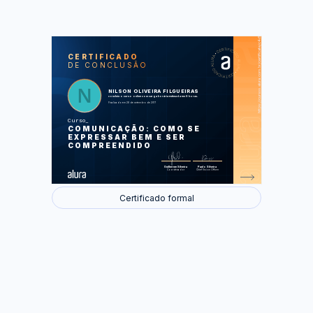
https://cursos.alura.com.br/certificate/c4dbd18c-74f1-4ea7-8de0-bb5fd2ea3d66
LAS
AU
CERTIFICADO
DE CONCLUSÃO
Situações do dia a dia
A arte da comunicação
Comunicação boa é comunicação
eficaz
NILSON OLIVEIRA FILGUEIRAS
Comunicação é gerar percepção
concluiu o curso online com carga horária estimada em 8 horas.
Como dar notícias ruins às pessoas
Finalizado em 28 de setembro de 2017
Curso
Foram feitas 39 de 39 atividades.
COMUNICAÇÃO: COMO SE
EXPRESSAR BEM E SER
COMPREENDIDO
Guilherme Silveira
Paulo Silveira
Coordenador
Chief Vision Officer
Certificado formal