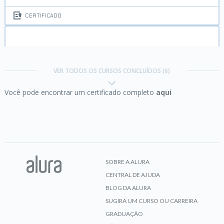
CERTIFICADO
Java e Testes:
Test Driven Development com
Junit
VER TODOS OS CURSOS CONCLUÍDOS (6)
Você pode encontrar um certificado completo
aqui
CERTIFICADO
jQuery I:
A biblioteca campeã de JavaScript
SOBRE A ALURA
CENTRAL DE AJUDA
CERTIFICADO
BLOG DA ALURA
SUGIRA UM CURSO OU CARREIRA
GRADUAÇÃO