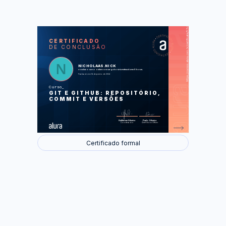
https://cursos.alura.com.br/certificate/53cebd8e-8477-4f13-a859-b10a9574aa4c
LAS
AU
CERTIFICADO
DE CONCLUSÃO
Conta no GitHub
Commit, VSCode e equipe
Trabalhando localmente
Adicionando arquivos
NICHOLAAS.NICK
Ramificações e merge
concluiu o curso online com carga horária estimada em 8 horas.
Finalizado em 14 de janeiro de 2024
Foram feitas 37 de 37 atividades.
Curso
GIT E GITHUB: REPOSITÓRIO,
COMMIT E VERSÕES
Guilherme Silveira
Paulo Silveira
Coordenador
Chief Vision Officer
Certificado formal