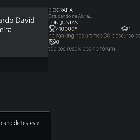
BIOGRAFIA
Estudando na Alura...
ardo David
CONQUISTAS
eira
>10000º
1
no ranking nos últimos 30 dias
curso c
0
tópicos resolvidos no fórum
plano de testes e