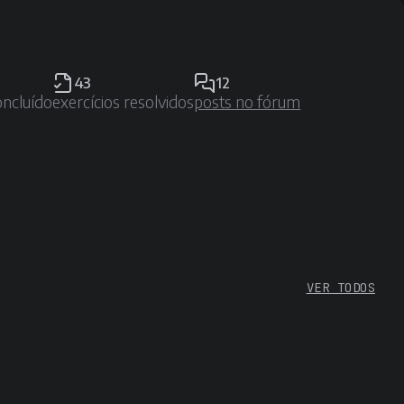
43
12
oncluído
exercícios resolvidos
posts no fórum
VER TODOS