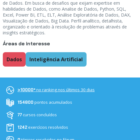
de Dados. Em busca de desafios que exijam expertise em
habilidades de Dados, como Analise de Dados, Python, SQL,
Excel, Power BI, ETL, ELT, Análise Exploratória de Dados, DAX,
Visualização de Dados, Big Data. Perfil analítico, detalhista,
organizado e orientado à resolução de problemas através de
insights estratégicos.
Áreas de interesse
Dados
Inteligência Artificial
no ranking nos últimos 30 dias
>10000º
pontos acumulados
154800
cursos concluídos
77
exercícios resolvidos
1242
tópicos resolvidos no fórum
0