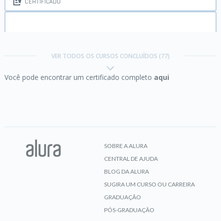
CERTIFICADO
Carreira Análise de Dados:
Checkpoint Nível 1
VER TODOS OS CURSOS CONCLUÍDOS (77)
Você pode encontrar um certificado completo
aqui
CERTIFICADO
Carreira Análise de Dados:
Checkpoint Nível 2
SOBRE A ALURA
CENTRAL DE AJUDA
CERTIFICADO
BLOG DA ALURA
SUGIRA UM CURSO OU CARREIRA
GRADUAÇÃO
PÓS-GRADUAÇÃO
Carreira Análise de Dados:
Checkpoint Nível 3