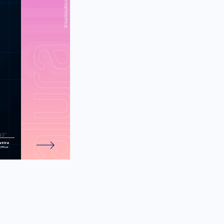
nilando ideias
acilite a vida
ário no mobile
o: monitore,
 o seu projeto
h: Comece a
 o seu usuário
nfluência do
xperiência do
usuário
rramentas do
ng ao protótipo
e 136 atividades.
veira
Officer