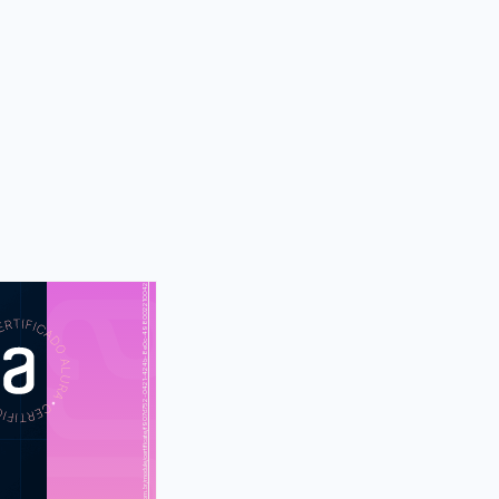
https://cursos.alura.com.br/module/certificate/f907d752-0421-424b-8e0c-498002210042
S
CUR
periência de
usuário
 divergindo e