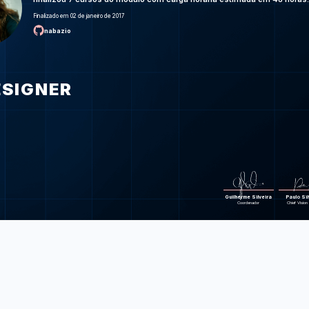
afu
UX Usability: f
Finalizado em 02 de janeiro de 2017
do seu usu
nabazio
UX Produt
mensure e teste
UX Researc
entender
ESIGNER
Microcopy: a i
microcopy na e
Revisão UX: fe
briefi
Foram feitas 135 d
Guilherme Silveira
Paulo Sil
Coordenador
Chief Vision 