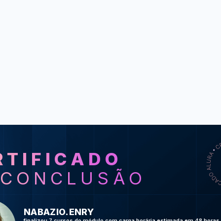
RTIFICADO
SO
 CONCLUSÃO
UX: o que é ex
NABAZIO.ENRY
UX Strategy:
finalizou 7 cursos do módulo com carga horária estimada em 48 horas.