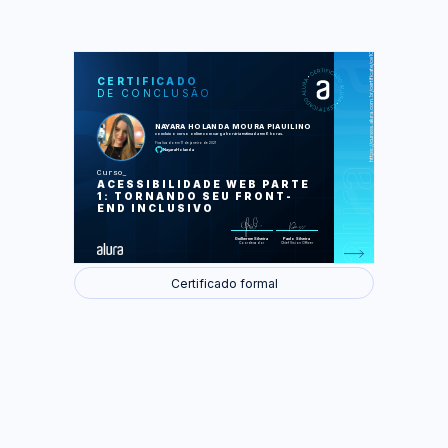
https://cursos.alura.com.br/certificate/ce1002fe-089b-4839-80f3-4f7d8a4d2ecb
LAS
AU
CERTIFICADO
DE CONCLUSÃO
HTML e os leitores de tela
Atributos lang e alt
CSS interfere no leitor de tela? Listas
NAYARA HOLANDA MOURA PIAUILINO
e display: none
concluiu o curso online com carga horária estimada em 6 horas.
Um pouco sobre roles e arias
Finalizado em 11 de janeiro de 2021
Formulário acessível
NayaraHolanda
Curso
Foram feitas 50 de 50 atividades.
ACESSIBILIDADE WEB PARTE
1: TORNANDO SEU FRONT-
END INCLUSIVO
Guilherme Silveira
Paulo Silveira
Coordenador
Chief Vision Officer
Certificado formal