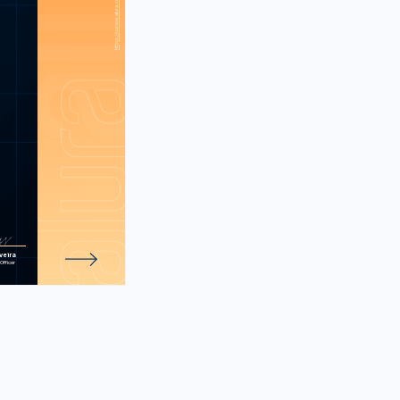
ica: técnicas
ra Gestão Ágil
idade em seu
projeto
e 174 atividades.
veira
Officer