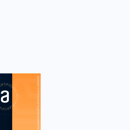
https://cursos.alura.com.br/module/certificate/01af7119-8449-4641-9678-4dbf0d43fdde
S
CUR
up: primeiros
Startup enxuta
: Introdução