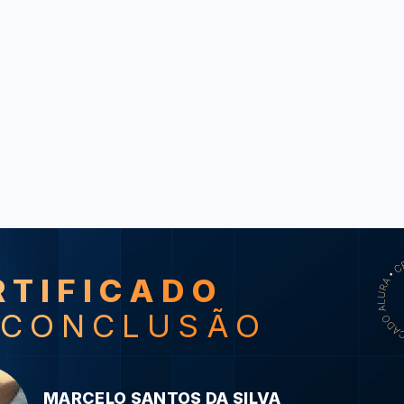
RTIFICADO
SO
 CONCLUSÃO
Lean Start
passos da sua 
Métodos Ágeis
MARCELO SANTOS DA SILVA