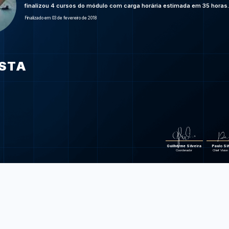
Agile na prát
finalizou 4 cursos do módulo com carga horária estimada em 35 horas.
aplicadas pa
Finalizado em 03 de fevereiro de 2018
Scrum: agil
Foram feitas 174 d
ISTA
Guilherme Silveira
Paulo Sil
Coordenador
Chief Vision 