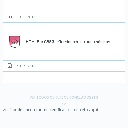
CERTIFICADO
HTML5 e CSS3 II:
Turbinando as suas páginas
CERTIFICADO
Java JRE e JDK:
compile e execute o seu
programa
VER TODOS OS CURSOS CONCLUÍDOS (17)
Você pode encontrar um certificado completo
aqui
CERTIFICADO