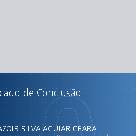
AU
icado de Conclusão
DAX e ETL com Power BI: carrega
Entendendo
Funções de
Modelagem e primeiro 
Trabalha
Analise de
ZOIR SILVA AGUIAR CEARA