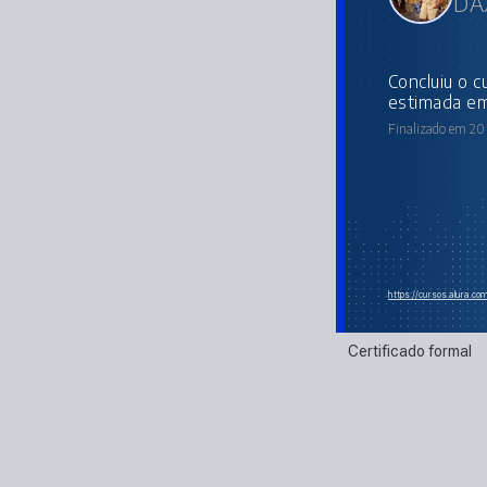
DAX
concluiu o curso online com carga horária
estimada em
Finalizado em 20
https://cursos.alura.co
Certificado formal