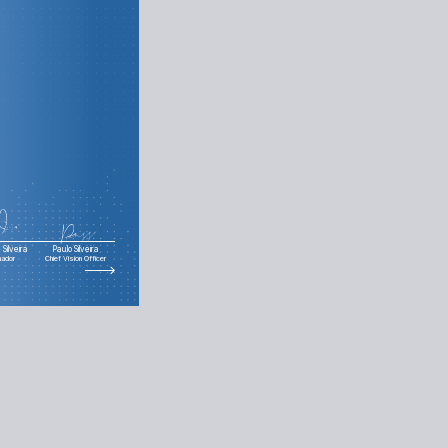
Silveira
Paulo Silveira
nador
Chief Vision Officer