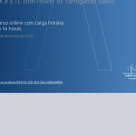
 e ETL com Power BI: carregando dados
 14 horas.
 de dezembro de 2020
Guilherme 
Coorde
m.br/certificate/3644c10c-363f-4b34-93ee-8d9bec83084b