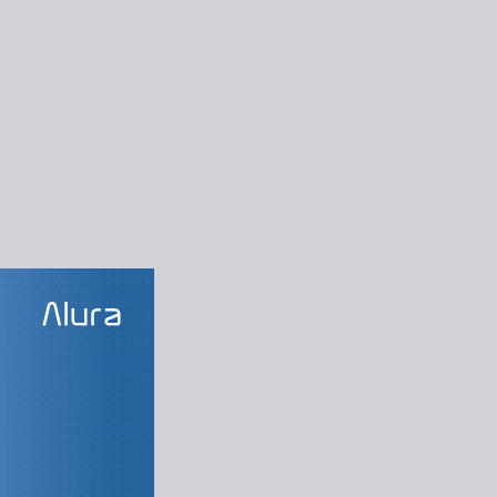
LAS DO CURSO
ndo dados
 processo de ETL
Leitura de dados
 transformações
contato com DAX
ndo com medidas
 Pareto com DAX