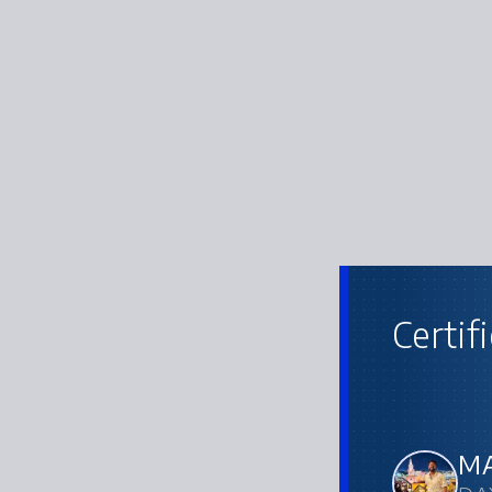
Certif
MA