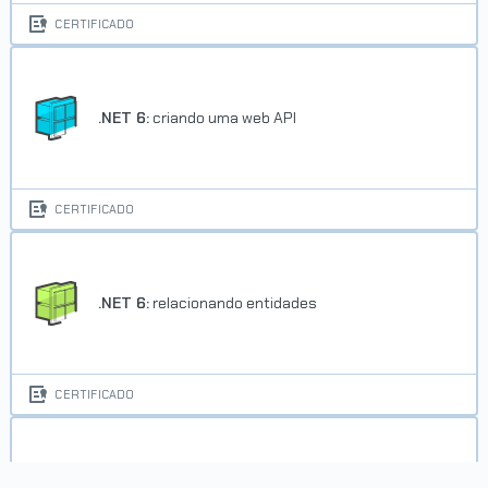
CERTIFICADO
.NET 6:
criando uma web API
Trilha Integração de Aplicações
Java
CERTIFICADO
Concluído em 08/01/2020
VER CERTIFICADO
.NET 6:
relacionando entidades
CERTIFICADO
Amazon API Gateway:
integrando e protegendo