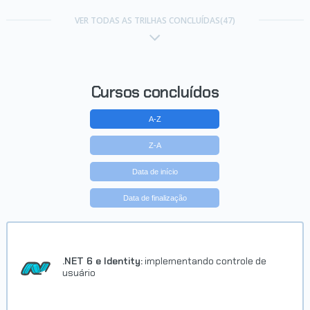
Trilha Vue.js
VER TODAS AS TRILHAS CONCLUÍDAS(47)
Concluído em 25/05/2019
VER CERTIFICADO
Cursos concluídos
A-Z
Z-A
Data de início
Data de finalização
Trilha Java EE
Concluído em 30/05/2019
.NET 6 e Identity:
implementando controle de
usuário
VER CERTIFICADO