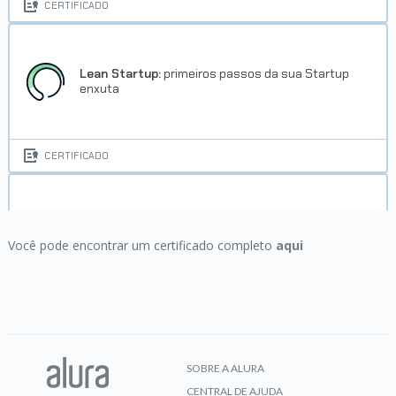
CERTIFICADO
Lean Startup:
primeiros passos da sua Startup
enxuta
CERTIFICADO
Organização de Equipes Ágeis:
os papéis
existentes em uma equipe
Você pode encontrar um certificado completo
aqui
CERTIFICADO
SOBRE A ALURA
CENTRAL DE AJUDA