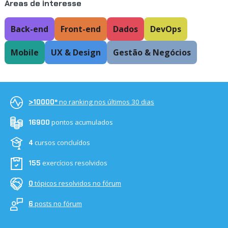
Áreas de interesse
Back-end
Front-end
Dados
DevOps
Mobile
UX & Design
Gestão & Negócios
no ranking nos últimos 30 dias
>10000º
pontos acumulados
16900
cursos concluídos
4
exercícios resolvidos
155
tópicos resolvidos no fórum
0
posts no fórum
6