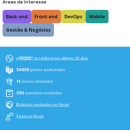
Áreas de interesse
Back-end
Front-end
DevOps
Mobile
Gestão & Negócios
no ranking nos últimos 30 dias
>10000º
pontos acumulados
34800
cursos concluídos
14
exercícios resolvidos
330
tópicos resolvidos no fórum
0
post no fórum
1