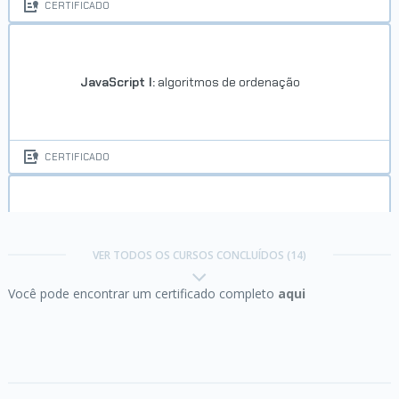
CERTIFICADO
JavaScript I:
algoritmos de ordenação
CERTIFICADO
JavaScript:
Arrays
VER TODOS OS CURSOS CONCLUÍDOS (14)
Você pode encontrar um certificado completo
aqui
CERTIFICADO
JavaScript:
objetos