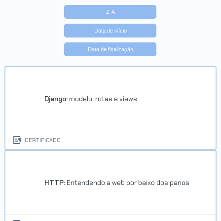
Z-A
Data de início
Data de finalização
Django:
modelo, rotas e views
CERTIFICADO
HTTP:
Entendendo a web por baixo dos panos