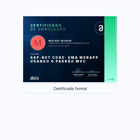
https://cursos.alura.com.br/certificate/4c747225-5efb-452f-8ec1-bda53f2eeff5
LAS
AU
CERTIFICADO
DE CONCLUSÃO
Transformando a aplicação em um
servidor web
Atendendo requisições diferentes
Usando o serviço de roteamento do
MOISES FACHINI
AspNet Core
concluiu o curso online com carga horária estimada em 12 horas.
Melhorando a experiência do usuário
Finalizado em 25 de outubro de 2021
com HTML
Organizando a aplicação
Curso
Introduzindo o AspNet Core MVC
ASP.NET CORE: UMA WEBAPP
Renderização de views no AspNet
Core MVC
USANDO O PADRÃO MVC
Foram feitas 72 de 72 atividades.
Guilherme Silveira
Paulo Silveira
Coordenador
Chief Vision Officer
Certificado formal