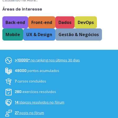
Áreas de interesse
Back-end
Front-end
Dados
DevOps
Mobile
UX & Design
Gestão & Negócios
no ranking nos últimos 30 dias
>10000º
pontos acumulados
48000
cursos concluídos
7
exercícios resolvidos
280
tópicos resolvidos no fórum
14
posts no fórum
27