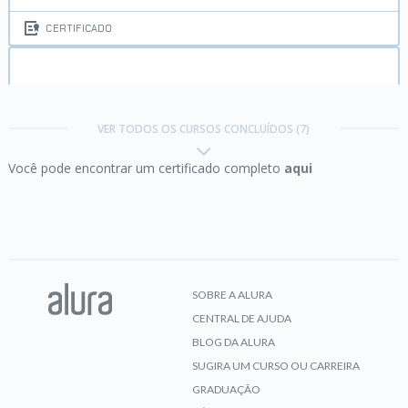
CERTIFICADO
Design Patterns C# I:
boas práticas de
programação
VER TODOS OS CURSOS CONCLUÍDOS (7)
Você pode encontrar um certificado completo
aqui
CERTIFICADO
Design Patterns C# II:
boas práticas de
programação
SOBRE A ALURA
CENTRAL DE AJUDA
CERTIFICADO
BLOG DA ALURA
SUGIRA UM CURSO OU CARREIRA
GRADUAÇÃO