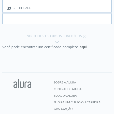
CERTIFICADO
Flutter:
criando um app
VER TODOS OS CURSOS CONCLUÍDOS (7)
Você pode encontrar um certificado completo
aqui
CERTIFICADO
Funções com Excel:
operações matemáticas e
filtros
SOBRE A ALURA
CENTRAL DE AJUDA
CERTIFICADO
BLOG DA ALURA
SUGIRA UM CURSO OU CARREIRA
GRADUAÇÃO