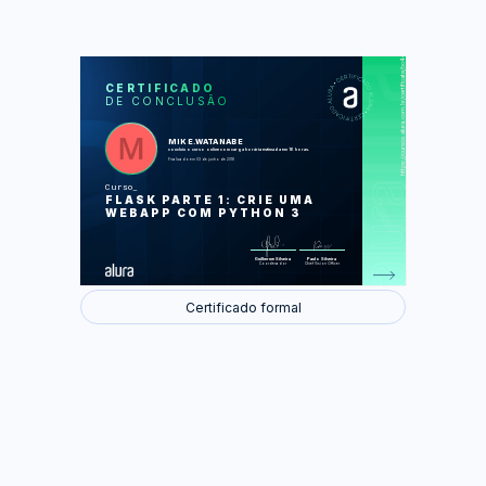
https://cursos.alura.com.br/certificate/bc4441cf-360a-48bf-8e93-a7d8c7900959
LAS
AU
CERTIFICADO
DE CONCLUSÃO
Criando uma aplicação web super
rápido
Listando jogos usando Flask
Criação de um novo Jogo
MIKE.WATANABE
Melhorando o código e a usabilidade
concluiu o curso online com carga horária estimada em 16 horas.
Autenticando usuários com sessão
Finalizado em 03 de junho de 2018
do Flask
Implementando autorização para criar
Curso
Jogos
FLASK PARTE 1: CRIE UMA
WEBAPP COM PYTHON 3
Foram feitas 57 de 57 atividades.
Guilherme Silveira
Paulo Silveira
Coordenador
Chief Vision Officer
Certificado formal