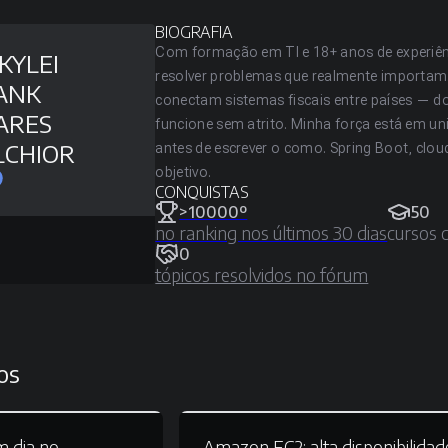
BIOGRAFIA
Com formação em TI e 18+ anos de experiênc
KYLEI
resolver problemas que realmente importam.
ANK
conectam sistemas fiscais entre países — 
ARES
funcione sem atrito. Minha força está em u
LCHIOR
antes de escrever o como. Spring Boot, clou
objetivo.
CONQUISTAS
>10000º
50
no ranking nos últimos 30 dias
cursos 
0
tópicos resolvidos no fórum
os
 dia no
Amazon EC2:
alta disponibilidad