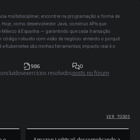
ia multidisciplinar, encontrei na programação a forma de
 Hoje, como desenvolvedor Java, construo APIs que
do México à Espanha — garantindo que cada transação
nir código robusto com visão de negócio: entendo o porquê
d e Kubernetes são minhas ferramentas; impacto real é o
986
0
concluídos
exercícios resolvidos
posts no fórum
VER TODOS
e e
Amazon Lightsail:
descomplicando a