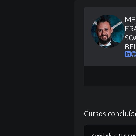
ME
FR
SO
BE
Cursos concluíd
Agilidade e TDD:
um