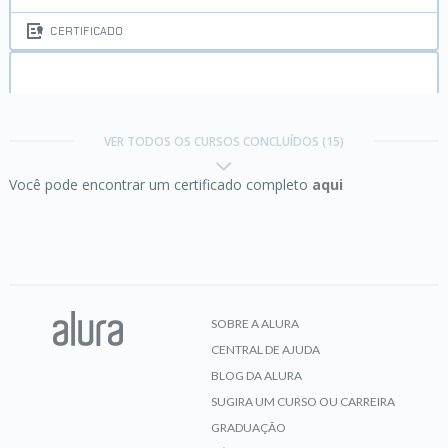
CERTIFICADO
EJB com Java EE 8:
API Rest com WildFly 15
VER TODOS OS CURSOS CONCLUÍDOS (15)
Você pode encontrar um certificado completo
aqui
CERTIFICADO
Integração Contínua:
Maturidade e Produtividade
no Desenvolvimento de Software
SOBRE A ALURA
CENTRAL DE AJUDA
CERTIFICADO
BLOG DA ALURA
SUGIRA UM CURSO OU CARREIRA
GRADUAÇÃO