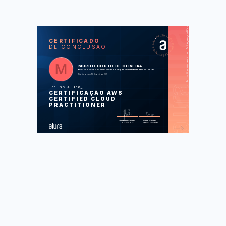
https://cursos.alura.com.br/degree/certificate/89c3e2a2-f003-4983-ba86-c23b78c36cec
SOS
CUR
CERTIFICADO
DE CONCLUSÃO
AWS Certified Cloud Practitioner:
Domain 1 e 2
AWS Certified Cloud Practitioner:
Domain 3 e 4
MURILO COUTO DE OLIVEIRA
finalizou 2 cursos da Trilha Alura com carga horária estimada em 100 horas.
Finalizado em 13 de abril de 2021
Foram feitas 87 de 87 atividades.
Trilha Alura
CERTIFICAÇÃO AWS
CERTIFIED CLOUD
PRACTITIONER
Guilherme Silveira
Paulo Silveira
Coordenador
Chief Vision Officer