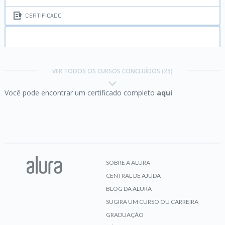
CERTIFICADO
Android III:
Aprimore sua app com Fragments,
Google Maps e GPS
VER TODOS OS CURSOS CONCLUÍDOS (25)
Você pode encontrar um certificado completo
aqui
CERTIFICADO
AngularJS:
crie webapps poderosas
SOBRE A ALURA
CENTRAL DE AJUDA
CERTIFICADO
BLOG DA ALURA
SUGIRA UM CURSO OU CARREIRA
GRADUAÇÃO