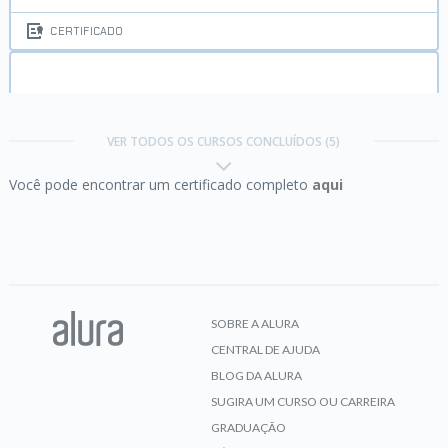
CERTIFICADO
Java I:
Primeiros passos
VER TODOS OS CURSOS CONCLUÍDOS (5)
Você pode encontrar um certificado completo
aqui
CERTIFICADO
Java II:
Orientação a Objetos
SOBRE A ALURA
CENTRAL DE AJUDA
CERTIFICADO
BLOG DA ALURA
SUGIRA UM CURSO OU CARREIRA
GRADUAÇÃO