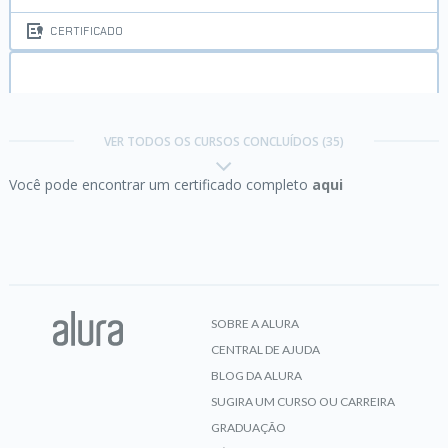
CERTIFICADO
Bootstrap:
criação de uma single-page
responsiva
VER TODOS OS CURSOS CONCLUÍDOS (35)
Você pode encontrar um certificado completo
aqui
CERTIFICADO
C# I:
Fundamentos da linguagem
SOBRE A ALURA
CENTRAL DE AJUDA
CERTIFICADO
BLOG DA ALURA
SUGIRA UM CURSO OU CARREIRA
GRADUAÇÃO