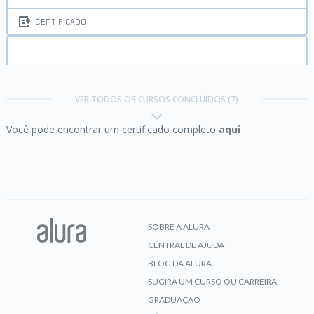
CERTIFICADO
Internet:
entendendo os fundamentos da web
VER TODOS OS CURSOS CONCLUÍDOS (7)
Você pode encontrar um certificado completo
aqui
CERTIFICADO
Praticando JavaScript:
funções
SOBRE A ALURA
CENTRAL DE AJUDA
CERTIFICADO
BLOG DA ALURA
SUGIRA UM CURSO OU CARREIRA
GRADUAÇÃO