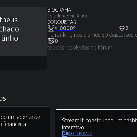
BIOGRAFIA
Estudando na Alura...
theus
CONQUISTAS
chado
>10000º
2
no ranking nos últimos 30 dias
cursos 
tinho
0
tópicos resolvidos no fórum
os
ndo um agente de
Streamlit:
construindo um dash
 financeira
interativo
CERTIFICADO