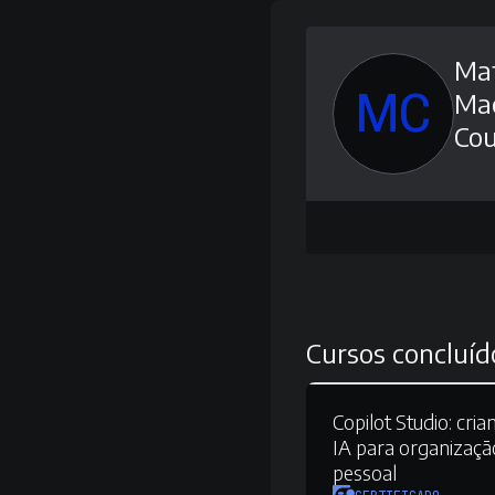
Ma
MC
Ma
Cou
Cursos concluíd
Copilot Studio:
cria
IA para organização
pessoal