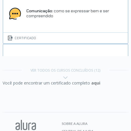
Comunicação:
como se expressar bem e ser
compreendido
CERTIFICADO
Desenho:
esboço e composição de imagens
VER TODOS OS CURSOS CONCLUÍDOS (12)
Você pode encontrar um certificado completo
aqui
CERTIFICADO
Excel:
domine o editor de planilhas
SOBRE A ALURA