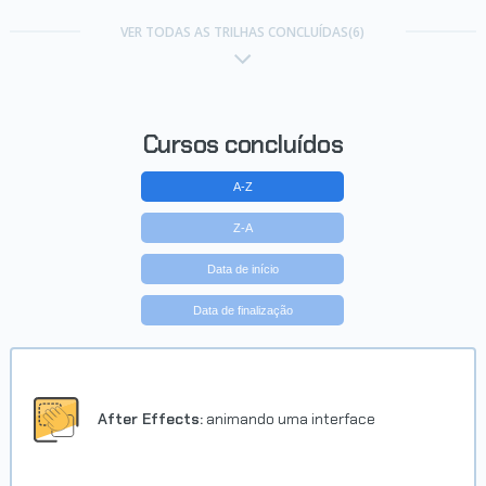
Trilha Premiere Pro:
mergulhando na edição de
VER TODAS AS TRILHAS CONCLUÍDAS(6)
vídeos
Concluído em 26/09/2024
VER CERTIFICADO
Cursos concluídos
A-Z
Z-A
Data de início
Data de finalização
Trilha Data Science
Concluído em 05/02/2025
After Effects:
animando uma interface
VER CERTIFICADO