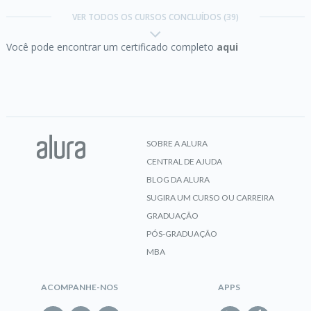
temporais
VER TODOS OS CURSOS CONCLUÍDOS (39)
Você pode encontrar um certificado completo
aqui
CERTIFICADO
Data Science:
explorando e analisando dados
SOBRE A ALURA
CENTRAL DE AJUDA
CERTIFICADO
BLOG DA ALURA
SUGIRA UM CURSO OU CARREIRA
GRADUAÇÃO
PÓS-GRADUAÇÃO
Data Science:
testando hipóteses
MBA
ACOMPANHE-NOS
APPS
CERTIFICADO