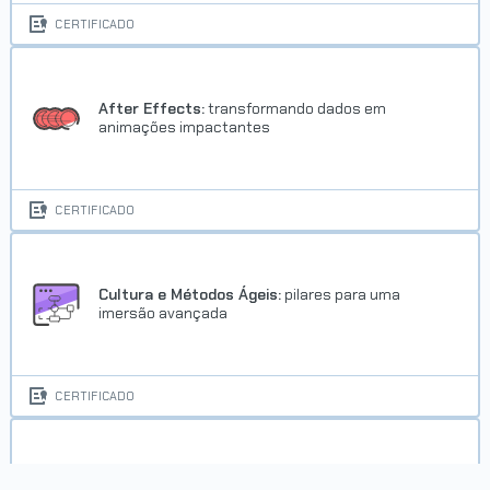
CERTIFICADO
After Effects:
transformando dados em
animações impactantes
Trilha Power BI
CERTIFICADO
Concluído em 20/03/2025
VER CERTIFICADO
Cultura e Métodos Ágeis:
pilares para uma
imersão avançada
CERTIFICADO
Data Science:
analisando e prevendo séries