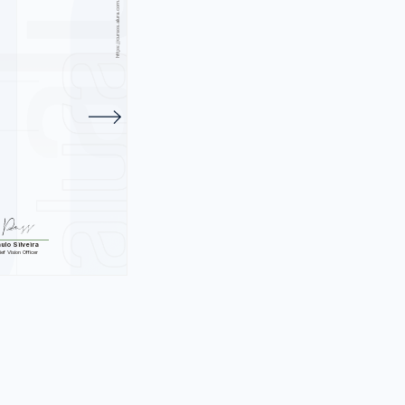
 ser Ágil
28 atividades.
ulo Silveira
ef Vision Officer