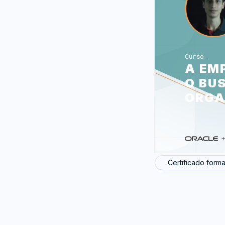
Curso
A EM
O BU
ORGA
Certificado forma