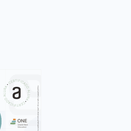
S
AU
https://cursos.alura.com.br/certificate/8048a0ad-bea7-42ca-befb-2aaead3e0f6e
ss Agility
plexidade
nizacional
a Empresa
 de Valor