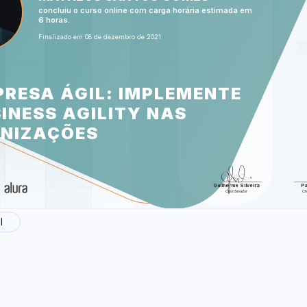
Como uma Empresa aprende a
concluiu o curso online com carga horária estimada em
6 horas.
Foram feitas 28 de 
Finalizado em 08 de dezembro de 2021
PRESA ÁGIL: IMPLEMENTE
SINESS AGILITY NAS
NIZAÇÕES
Guilherme Silveira
Pa
Coordenador
Chi
l