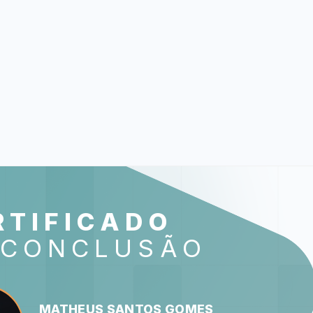
LA
RTIFICADO
 CONCLUSÃO
Busine
Identificando Com
Estrutura Orga
O Raio-X d
MATHEUS SANTOS GOMES
Foco na Geração