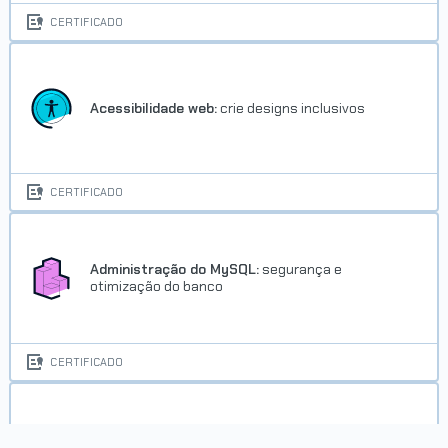
CERTIFICADO
Acessibilidade web:
crie designs inclusivos
Trilha Java e Orientação a
Objetos - ONE
CERTIFICADO
Concluído em 30/06/2022
VER CERTIFICADO
Administração do MySQL:
segurança e
otimização do banco
CERTIFICADO
Agilidade:
promovendo a transformação ágil