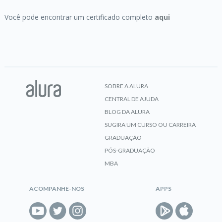
Você pode encontrar um certificado completo
aqui
Business Model Canvas:
um modelo poderoso
para o seu negócio
CERTIFICADO
SOBRE A ALURA
CENTRAL DE AJUDA
Ciclo de vida do produto:
projetos e processos do
BLOG DA ALURA
mercado
SUGIRA UM CURSO OU CARREIRA
GRADUAÇÃO
PÓS-GRADUAÇÃO
CERTIFICADO
MBA
ACOMPANHE-NOS
APPS
Comandos DML:
manipulação de dados com
MySQL