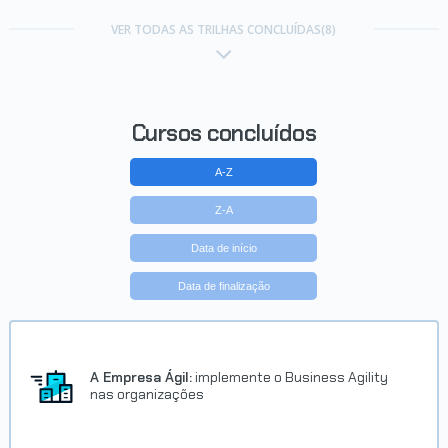
Trilha Iniciante em Programação
- ONE
VER TODAS AS TRILHAS CONCLUÍDAS(8)
Concluído em 19/02/2022
VER CERTIFICADO
Cursos concluídos
A-Z
Z-A
Data de início
Data de finalização
Trilha Front-end - ONE
Concluído em 04/04/2022
A Empresa Ágil:
implemente o Business Agility
nas organizações
VER CERTIFICADO