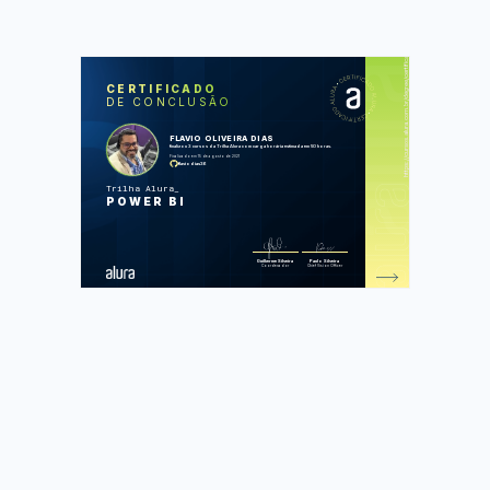
https://cursos.alura.com.br/degree/certificate/8bf08069-e30e-4ae2-89d6-1e3b4432ccde
SOS
CUR
CERTIFICADO
DE CONCLUSÃO
Power BI Desktop: Carregue, analise
e visualize dados
DAX e ETL com Power BI: carregando
FLAVIO OLIVEIRA DIAS
dados
finalizou 3 cursos da Trilha Alura com carga horária estimada em 50 horas.
Dashboard com Power BI: Construindo
Finalizado em 15 de agosto de 2021
relatórios
flaviodias36
Trilha Alura
Foram feitas 206 de 207 atividades.
POWER BI
Guilherme Silveira
Paulo Silveira
Coordenador
Chief Vision Officer