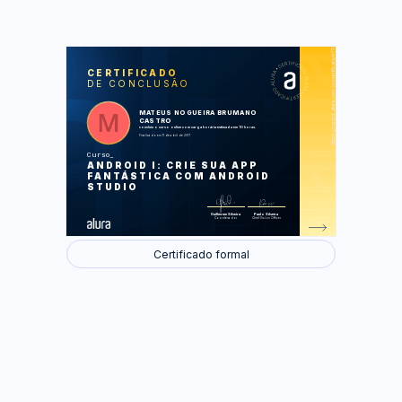
https://cursos.alura.com.br/certificate/e770a21f-b564-4289-97b6-528491fdc345
LAS
AU
CERTIFICADO
DE CONCLUSÃO
Novo projeto de uma Agenda
Adicionando alunos na agenda
Utilizando menus
MATEUS NOGUEIRA BRUMANO
Ciclo de vida das activities
CASTRO
Editando alunos
concluiu o curso online com carga horária estimada em 10 horas.
Finalizado em 11 de abril de 2017
Foram feitas 48 de 48 atividades.
Curso
ANDROID I: CRIE SUA APP
FANTÁSTICA COM ANDROID
STUDIO
Guilherme Silveira
Paulo Silveira
Coordenador
Chief Vision Officer
Certificado formal