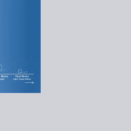
Silveira
Paulo Silveira
nador
Chief Vision Officer