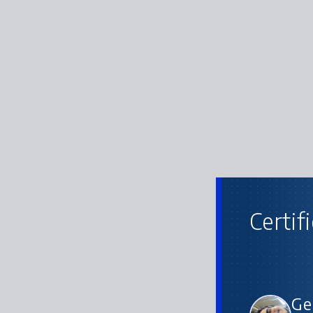
Certif
Ge