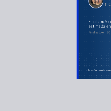
Ini
Finalizou 5 cursos da Trilha com carga horária
estimada em
Finalizado em 30
https://cursos.alura.c