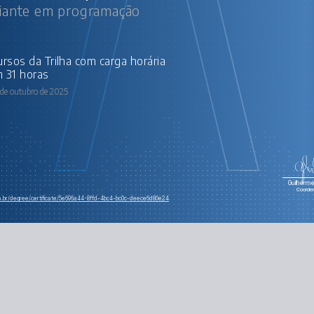
ciante em programação
 31 horas
 de outubro de 2025
Guilherme 
Coorde
om.br/degree/certificate/5e696a44-8ffd-4bc4-bc0c-deece6d80e24