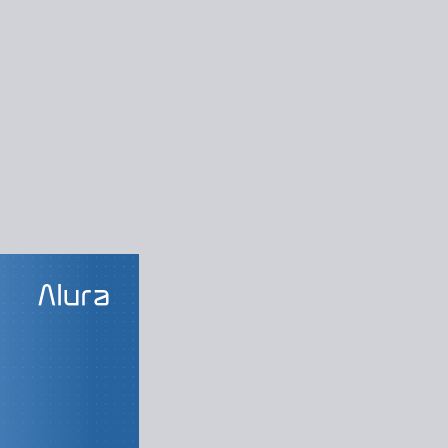
SOS DA TRILHA
rogramação
primeiros passos
 com JavaScript
 funções e listas
ando em projetos
ndo com desafios