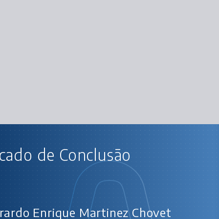
CUR
icado de Conclusão
Iniciante em p
Começando em Programação: carreira e 
Lógica de programação: mergulhe em programação
Lógica de programação: explore
Git e GitHub: compartilhando e colabor
Lógica de programação: pratica
rardo Enrique Martinez Chovet