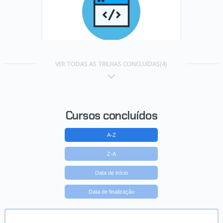
Trilha HTML e CSS para projetos
web
VER TODAS AS TRILHAS CONCLUÍDAS(4)
Concluído em 24/12/2025
VER CERTIFICADO
Cursos concluídos
A-Z
Z-A
Data de início
Data de finalização