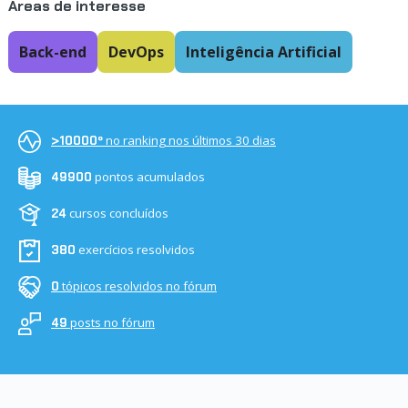
Áreas de interesse
Back-end
DevOps
Inteligência Artificial
no ranking nos últimos 30 dias
>10000º
pontos acumulados
49900
cursos concluídos
24
exercícios resolvidos
380
tópicos resolvidos no fórum
0
posts no fórum
49