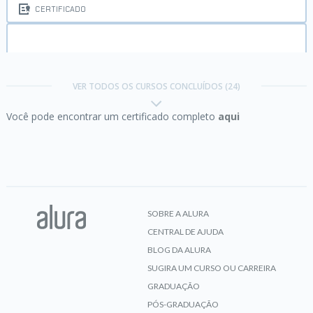
CERTIFICADO
HTML e CSS:
ambientes de desenvolvimento,
estrutura de arquivos e tags
VER TODOS OS CURSOS CONCLUÍDOS (24)
Você pode encontrar um certificado completo
aqui
CERTIFICADO
HTML e CSS:
cabeçalho, footer e variáveis CSS
SOBRE A ALURA
CENTRAL DE AJUDA
CERTIFICADO
BLOG DA ALURA
SUGIRA UM CURSO OU CARREIRA
GRADUAÇÃO
PÓS-GRADUAÇÃO
HTML e CSS:
Classes, posicionamento e Flexbox