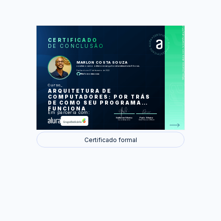
https://cursos.alura.com.br/certificate/45dbd53c-70cd-4e67-a5ac-44df0e0698d7
LAS
AU
CERTIFICADO
DE CONCLUSÃO
Como o computador lê o seu código
Como o computador executa um
programa?
MARLON COSTA SOUZA
Como o computador executa vários
concluiu o curso online com carga horária estimada em 8 horas.
programas?
Finalizado em 07 de fevereiro de 2022
Como a memória funciona?
Marloncostasouza
Como os dados são armazenados?
Curso
Foram feitas 54 de 54 atividades.
ARQUITETURA DE
COMPUTADORES: POR TRÁS
DE COMO SEU PROGRAMA
FUNCIONA
Em parceria com:
Guilherme Silveira
Paulo Silveira
Coordenador
Chief Vision Officer
Certificado formal