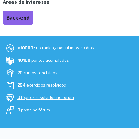
Áreas de interesse
Back-end
no ranking nos últimos 30 dias
>10000º
pontos acumulados
40100
cursos concluídos
20
exercícios resolvidos
294
tópicos resolvidos no fórum
0
posts no fórum
3