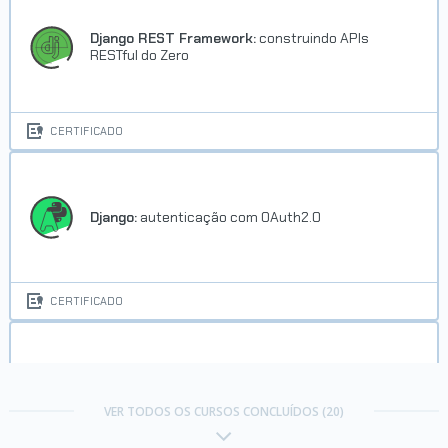
Django REST Framework:
construindo APIs
RESTful do Zero
CERTIFICADO
Django:
autenticação com OAuth2.0
CERTIFICADO
Django:
autenticação de formulários e alerta
VER TODOS OS CURSOS CONCLUÍDOS (20)