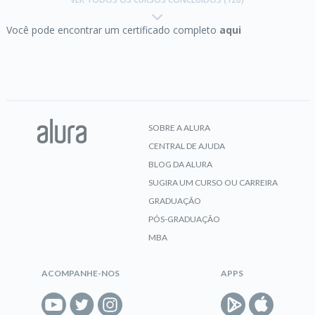
Você pode encontrar um certificado completo
aqui
CERTIFICADO
Amazon CloudWatch:
visibilidade completa das
aplicações e serviços na nuvem
SOBRE A ALURA
CENTRAL DE AJUDA
CERTIFICADO
BLOG DA ALURA
SUGIRA UM CURSO OU CARREIRA
GRADUAÇÃO
PÓS-GRADUAÇÃO
Amazon ECS:
gerencie Docker na nuvem da AWS
MBA
ACOMPANHE-NOS
APPS
CERTIFICADO