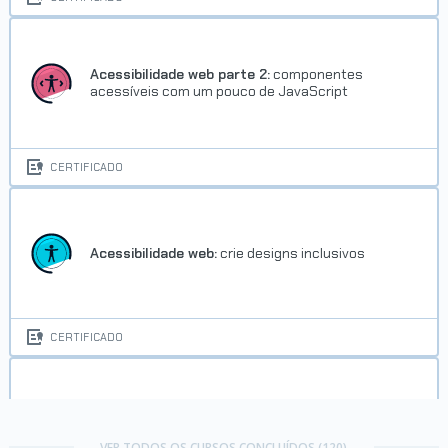
Acessibilidade web parte 2:
componentes
acessíveis com um pouco de JavaScript
CERTIFICADO
Acessibilidade web:
crie designs inclusivos
CERTIFICADO
Adobe XD:
design visual de um site mobile
VER TODOS OS CURSOS CONCLUÍDOS (120)