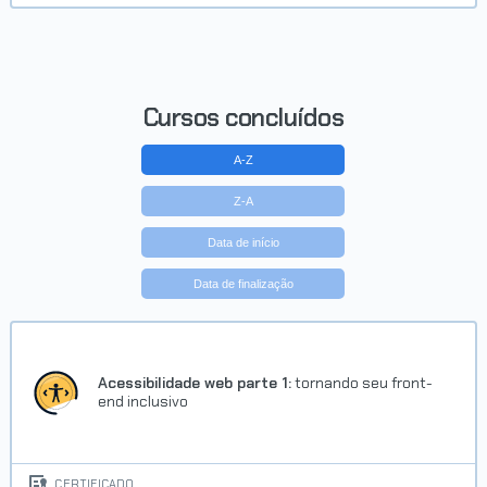
Concluído em 18/06/2017
VER CERTIFICADO
Cursos concluídos
A-Z
Z-A
Data de início
Data de finalização
Carreira Python
Concluído em 24/05/2017
Acessibilidade web parte 1:
tornando seu front-
end inclusivo
VER CERTIFICADO
CERTIFICADO