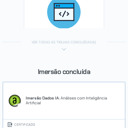
Trilha Pratique HTML e CSS em
projetos Web
VER TODAS AS TRILHAS CONCLUÍDAS(6)
Concluído em 06/10/2021
VER CERTIFICADO
Imersão concluída
Imersão Dados IA:
Análises com Inteligência
Artificial
Carreira Desenvolvedor Java
CERTIFICADO
Web