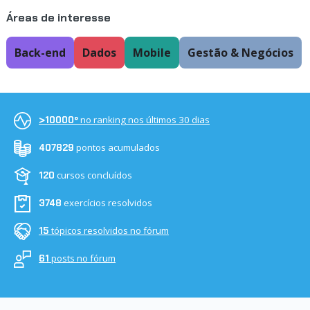
Áreas de interesse
Back-end
Dados
Mobile
Gestão & Negócios
no ranking nos últimos 30 dias
>10000º
pontos acumulados
407829
cursos concluídos
120
exercícios resolvidos
3748
tópicos resolvidos no fórum
15
posts no fórum
61