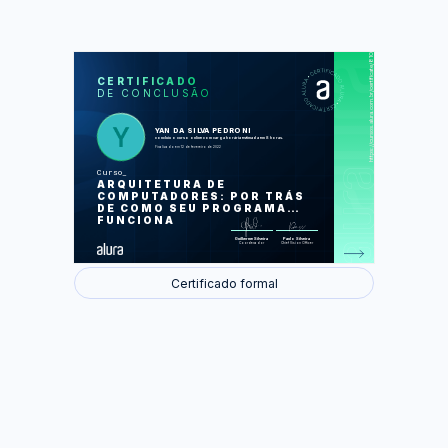
https://cursos.alura.com.br/certificate/8105b5e7-3a90-4149-a9ff-67f8bd0be836
LAS
AU
CERTIFICADO
DE CONCLUSÃO
Como o computador lê o seu código
Como o computador executa um
programa?
Como o computador executa vários
YAN DA SILVA PEDRONI
programas?
concluiu o curso online com carga horária estimada em 8 horas.
Como a memória funciona?
Finalizado em 12 de fevereiro de 2022
Como os dados são armazenados?
Curso
Foram feitas 54 de 54 atividades.
ARQUITETURA DE
COMPUTADORES: POR TRÁS
DE COMO SEU PROGRAMA
FUNCIONA
Guilherme Silveira
Paulo Silveira
Coordenador
Chief Vision Officer
Certificado formal