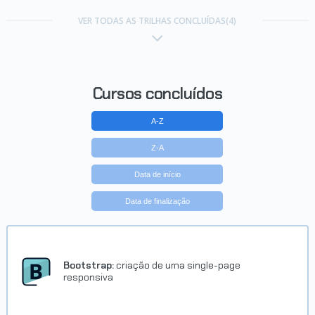
Carreira Desenvolvedor Java
VER TODAS AS TRILHAS CONCLUÍDAS(4)
Concluído em 31/05/2017
VER CERTIFICADO
Cursos concluídos
A-Z
Z-A
Data de início
Data de finalização
Bootstrap:
criação de uma single-page
responsiva