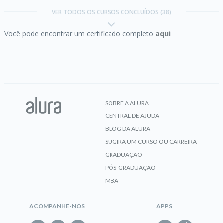
funções
VER TODOS OS CURSOS CONCLUÍDOS (38)
Você pode encontrar um certificado completo
aqui
CERTIFICADO
Excel III:
Avançando em funções e criando suas
macros
SOBRE A ALURA
CENTRAL DE AJUDA
CERTIFICADO
BLOG DA ALURA
SUGIRA UM CURSO OU CARREIRA
GRADUAÇÃO
Excel:
Domine o editor de planilhas mais famoso
PÓS-GRADUAÇÃO
do mundo
MBA
ACOMPANHE-NOS
APPS
CERTIFICADO