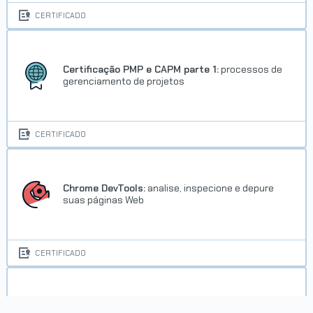
CERTIFICADO
Certificação PMP e CAPM parte 1:
processos de
gerenciamento de projetos
CERTIFICADO
Chrome DevTools:
analise, inspecione e depure
suas páginas Web
CERTIFICADO
Excel II:
Tabelas dinâmicas, validação e mais